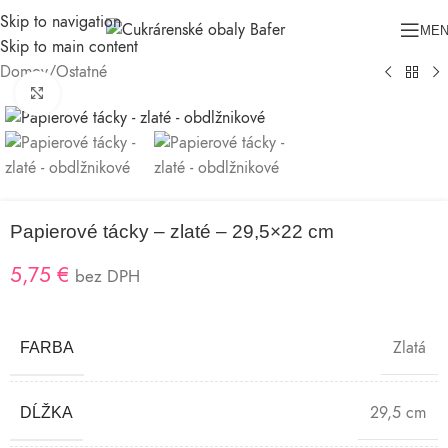
Skip to navigation
ME
Skip to main content
Domov
/
Ostatné
Klikni pre zväčšenie
Papierové tácky – zlaté – 29,5×22 cm
5,75
€
bez DPH
Zlatá
FARBA
29,5 cm
DĹŽKA