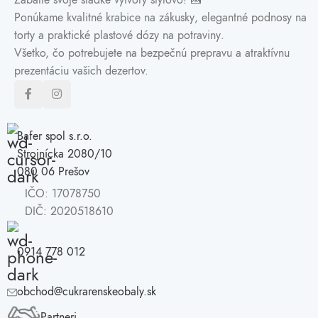
Zabaľte svoje sladké výtvory štýlovo! 🍰
Ponúkame kvalitné
krabice na zákusky
, elegantné
podnosy na
torty
a praktické
plastové dózy na potraviny
.
Všetko, čo potrebujete na bezpečnú prepravu a atraktívnu
prezentáciu vašich dezertov.
Bafer spol s.r.o.
Strojnícka 2080/10
080 06 Prešov
IČO: 17078750
DIČ: 2020518610
0914 778 012
obchod@cukrarenskeobaly.sk
Partneri