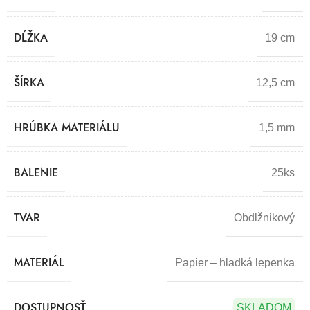
DĹŽKA
19 cm
ŠÍRKA
12,5 cm
HRÚBKA MATERIÁLU
1,5 mm
BALENIE
25ks
TVAR
Obdlžnikový
MATERIÁL
Papier – hladká lepenka
DOSTUPNOSŤ
SKLADOM