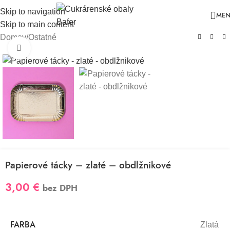
Skip to navigation
ME
Skip to main content
Domov
/
Ostatné
Klikni pre zväčšenie
Papierové tácky – zlaté – obdlžnikové
3,00
€
bez DPH
FARBA
Zlatá