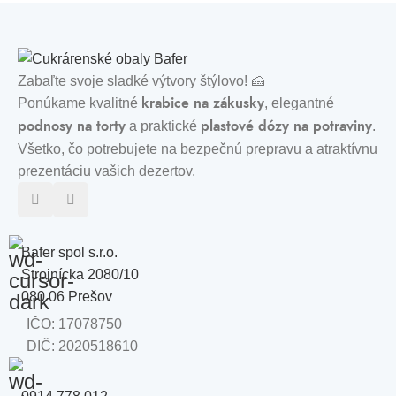
Zabaľte svoje sladké výtvory štýlovo! 🍰
krabice na zákusky
Ponúkame kvalitné
, elegantné
podnosy na torty
plastové dózy na potraviny
a praktické
.
Všetko, čo potrebujete na bezpečnú prepravu a atraktívnu
prezentáciu vašich dezertov.
Bafer spol s.r.o.
Strojnícka 2080/10
080 06 Prešov
IČO: 17078750
DIČ: 2020518610