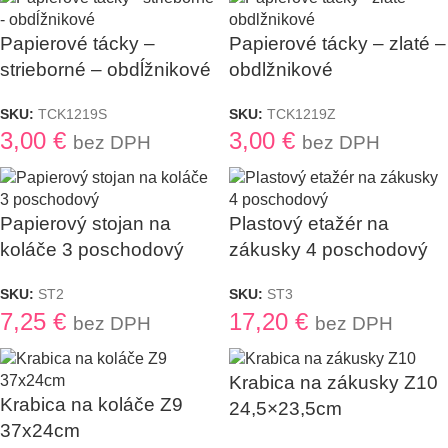
Papierové tácky –
Papierové tácky – zlaté –
strieborné – obdĺžnikové
obdlžnikové
SKU:
TCK1219S
SKU:
TCK1219Z
3,00
€
3,00
€
bez DPH
bez DPH
Papierový stojan na
Plastový etažér na
koláče 3 poschodový
zákusky 4 poschodový
SKU:
ST2
SKU:
ST3
7,25
€
17,20
€
bez DPH
bez DPH
Krabica na zákusky Z10
Krabica na koláče Z9
24,5×23,5cm
37x24cm