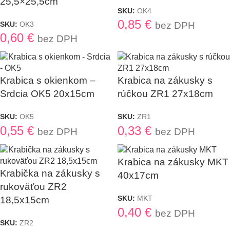
25,5×25,5cm
SKU:
OK4
0,85
€
SKU:
OK3
bez DPH
0,60
€
bez DPH
Krabica s okienkom –
Krabica na zákusky s
Srdcia OK5 20x15cm
rúčkou ZR1 27x18cm
SKU:
OK5
SKU:
ZR1
0,55
€
0,33
€
bez DPH
bez DPH
Krabica na zákusky MKT
Krabička na zákusky s
40x17cm
rukoväťou ZR2
SKU:
MKT
18,5x15cm
0,40
€
bez DPH
SKU:
ZR2