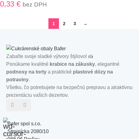
0,33
€
bez DPH
1
2
3
→
Zabaľte svoje sladké výtvory štýlovo! 🍰
Ponúkame kvalitné
krabice na zákusky
, elegantné
podnosy na torty
a praktické
plastové dózy na
potraviny
.
Všetko, čo potrebujete na bezpečnú prepravu a atraktívnu
prezentáciu vašich dezertov.
Bafer spol s.r.o.
Strojnícka 2080/10