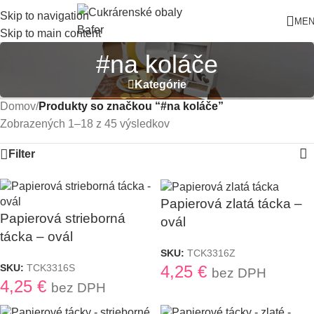
Skip to navigation
ME
Skip to main content
#na koláče
Kategórie
Domov
/
Produkty so značkou “#na koláče”
Zobrazených 1–18 z 45 výsledkov
Filter
Papierová zlatá tácka –
Papierová strieborná
ovál
tácka – ovál
SKU:
TCK3316Z
4,25
€
SKU:
TCK3316S
bez DPH
4,25
€
bez DPH