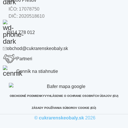
080 06 Prešov
IČO: 17078750
DIČ: 2020518610
0914 778 012
obchod@cukrarenskeobaly.sk
Partneri
Cenník na stiahnutie
OBCHODNÉ PODMIENKY
VYHLÁSENIE O OCHRANE OSOBNÝCH ÚDAJOV (EU)
ZÁSADY POUŽÍVANIA SÚBOROV COOKIE (EÚ)
© cukrarenskeobaly.sk
2026