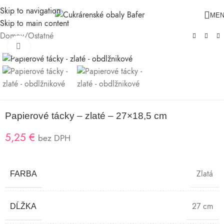
Skip to navigation
ME
Skip to main content
Domov
/
Ostatné
Klikni pre zväčšenie
Papierové tácky – zlaté – 27×18,5 cm
5,25
€
bez DPH
Zlatá
FARBA
27 cm
DĹŽKA