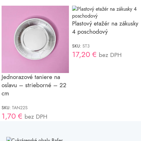
Plastový etažér na zákusky
4 poschodový
SKU:
ST3
17,20
€
bez DPH
Jednorazové taniere na
oslavu – strieborné – 22
cm
SKU:
TAN22S
1,70
€
bez DPH