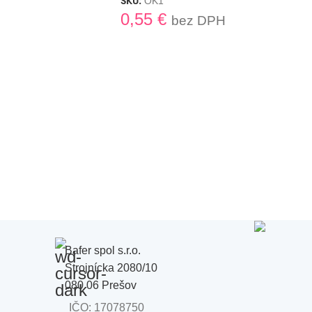
SKU:
OK1
0,55
€
bez DPH
Bafer spol s.r.o.
Strojnícka 2080/10
080 06 Prešov
IČO: 17078750