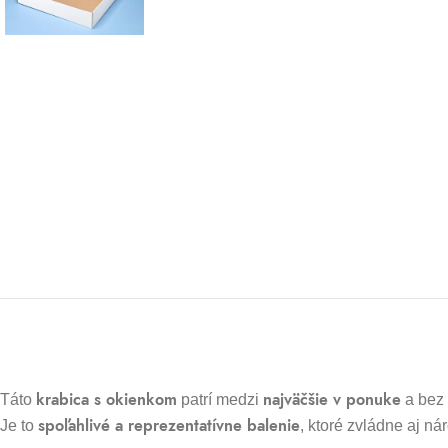
krabica s okienkom
najväčšie v ponuke
Táto
patrí medzi
a bez
spoľahlivé a reprezentatívne balenie
Je to
, ktoré zvládne aj ná