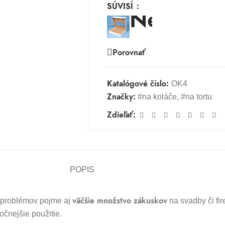
SÚVISÍ
Porovnať
Katalógové číslo:
OK4
Značky:
#na koláče
,
#na tortu
Zdieľať:
POPIS
väčšie množstvo zákuskov
 problémov pojme aj
na svadby či fi
ročnejšie použitie.