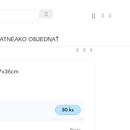
ATNÉ
AKO OBJEDNAŤ
37x36cm
50 ks