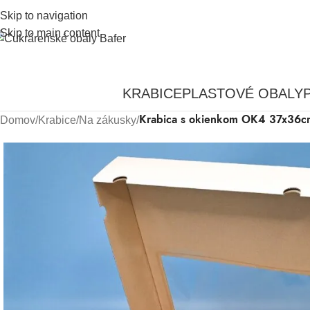
Skip to navigation
Skip to main content
KRABICE
PLASTOVÉ OBALY
Krabica s okienkom OK4 37x36c
Domov
/
Krabice
/
Na zákusky
/