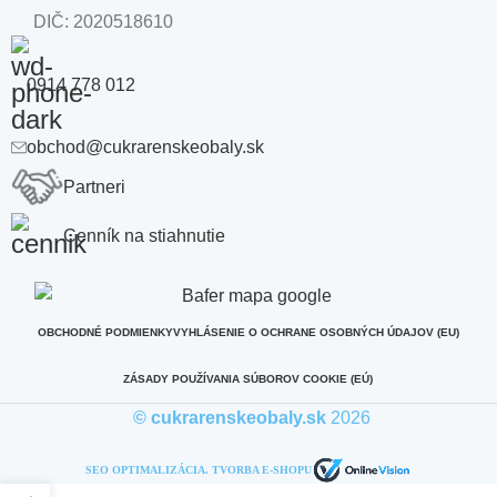
DIČ: 2020518610
0914 778 012
obchod@cukrarenskeobaly.sk
Partneri
Cenník na stiahnutie
OBCHODNÉ PODMIENKY
VYHLÁSENIE O OCHRANE OSOBNÝCH ÚDAJOV (EU)
ZÁSADY POUŽÍVANIA SÚBOROV COOKIE (EÚ)
© cukrarenskeobaly.sk
2026
SEO OPTIMALIZÁCIA. TVORBA E-SHOPU