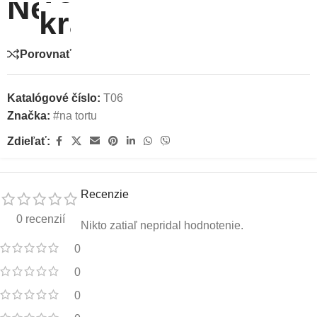
Porovnať
Katalógové číslo:
T06
Značka:
#na tortu
Zdieľať:
Recenzie
0 recenzií
Nikto zatiaľ nepridal hodnotenie.
0
0
0