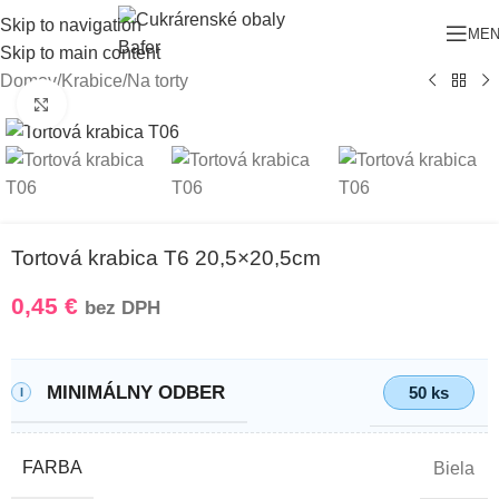
Skip to navigation
ME
Skip to main content
Domov
/
Krabice
/
Na torty
Klikni pre zväčšenie
Tortová krabica T6 20,5×20,5cm
0,45
€
bez DPH
MINIMÁLNY ODBER
50 ks
FARBA
Biela