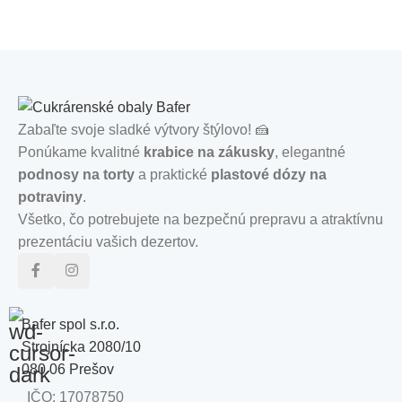
Zabaľte svoje sladké výtvory štýlovo! 🍰
Ponúkame kvalitné
krabice na zákusky
, elegantné
podnosy na torty
a praktické
plastové dózy na
potraviny
.
Všetko, čo potrebujete na bezpečnú prepravu a atraktívnu
prezentáciu vašich dezertov.
Bafer spol s.r.o.
Strojnícka 2080/10
080 06 Prešov
IČO: 17078750