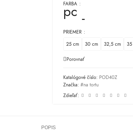
FARBA
PRIEMER
25 cm
30 cm
32,5 cm
35
Porovnať
Katalógové číslo:
POD40Z
Značka:
#na tortu
Zdieľať:
POPIS