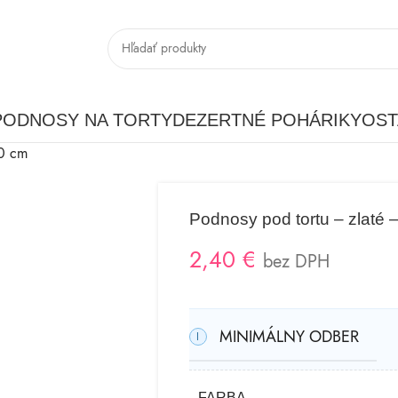
PODNOSY NA TORTY
DEZERTNÉ POHÁRIKY
OST
40 cm
Podnosy pod tortu – zlaté
2,40
€
bez DPH
MINIMÁLNY ODBER
FARBA