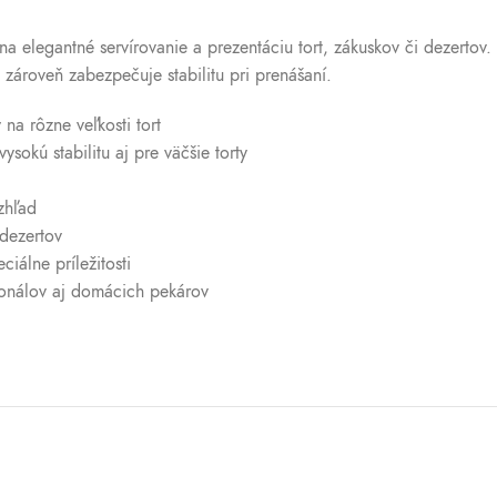
 elegantné servírovanie a prezentáciu tort, zákuskov či dezertov.
ároveň zabezpečuje stabilitu pri prenášaní.
na rôzne veľkosti tort
sokú stabilitu aj pre väčšie torty
zhľad
 dezertov
iálne príležitosti
onálov aj domácich pekárov