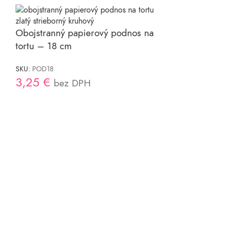
Podnosy pod t
Obojstranný papierový podnos na
cm
tortu – 18 cm
SKU:
POD32B
1,90
€
SKU:
POD18
bez
3,25
€
bez DPH