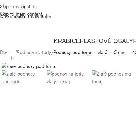
Skip to navigation
Skip to main content
KRABICE
PLASTOVÉ OBALY
Domov
/
Podnosy na torty
/
Podnosy pod tortu – zlaté – 5 mm – 
Klikni pre zväčšenie