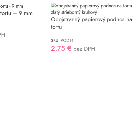
 tortu – 9 mm
Obojstranný papierový podnos na
tortu
PH
SKU:
POD14
2,75
€
bez DPH