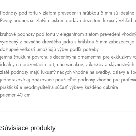
Podnosy pod tortu v zlatom prevedení s hrúbkou 5 mm sú ideálne na
Pevný podnos so zlatým leskom dodáva dezertom luxusný vzhľad a z
kruhové podnosy pod tortu v elegantnom zlatom prevedení
vhodný 
vyrobený z pevného drevitého jadra s hrúbkou 5 mm
zabezpečuje vy
dostupné veľkosti
umožňujú výber podľa potreby
jemná štruktúra povrchu s decentnými ornamentmi
pre exkluzívny v
ideálny na prezentáciu tort, cheesecakov, zákuskov a slávnostných
zlaté podnosy majú luxusný nádych
vhodné na svadby, oslavy a špec
jednorazové aj opakovane použiteľné podnosy
vhodné pre profesi
praktická a neodmysliteľná súčasť výbavy každého cukrára
priemer 40 cm
Súvisiace produkty