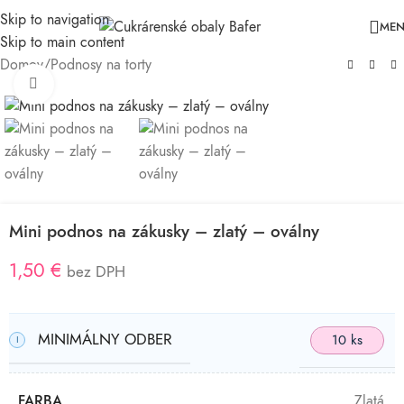
Skip to navigation
ME
Skip to main content
Domov
/
Podnosy na torty
Klikni pre zväčšenie
Mini podnos na zákusky – zlatý – oválny
1,50
€
bez DPH
MINIMÁLNY ODBER
10 ks
FARBA
Zlatá