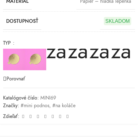
MATERIÁL
Papier – hladká lepenka
DOSTUPNOSŤ
SKLADOM
TYP
Porovnať
Katalógové číslo:
MINI69
Značky:
#mini podnos
,
#na koláče
Zdieľať: