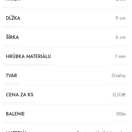
DĹŽKA
9 cm
ŠÍRKA
6 cm
HRÚBKA MATERIÁLU
1 mm
TVAR
Oválny
CENA ZA KS
0,03€
BALENIE
50ks