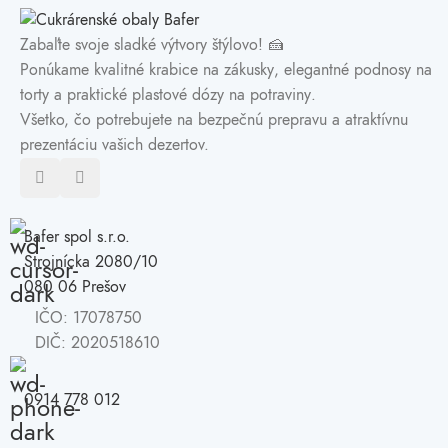
Zabaľte svoje sladké výtvory štýlovo! 🍰
Ponúkame kvalitné
krabice na zákusky
, elegantné
podnosy na
torty
a praktické
plastové dózy na potraviny
.
Všetko, čo potrebujete na bezpečnú prepravu a atraktívnu
prezentáciu vašich dezertov.
Bafer spol s.r.o.
Strojnícka 2080/10
080 06 Prešov
IČO: 17078750
DIČ: 2020518610
0914 778 012