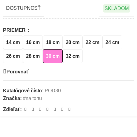
DOSTUPNOSŤ
SKLADOM
PRIEMER
14 cm
16 cm
18 cm
20 cm
22 cm
24 cm
26 cm
28 cm
30 cm
32 cm
Porovnať
Katalógové číslo:
POD30
Značka:
#na tortu
Zdieľať: