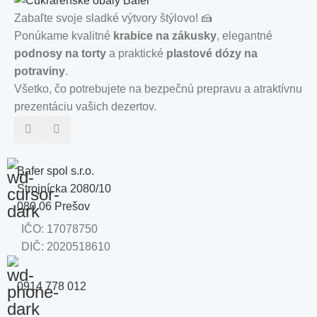
Zabaľte svoje sladké výtvory štýlovo! 🍰
Ponúkame kvalitné
krabice na zákusky
, elegantné
podnosy na torty
a praktické
plastové dózy na
potraviny
.
Všetko, čo potrebujete na bezpečnú prepravu a atraktívnu
prezentáciu vašich dezertov.
Bafer spol s.r.o.
Strojnícka 2080/10
080 06 Prešov
IČO: 17078750
DIČ: 2020518610
0914 778 012