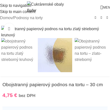
Skip to navigation
ME
Skip to main content
Domov
/
Podnosy na torty
Klikni pre zväčšenie
Obojstranný papierový podnos na tortu – 30 cm
4,75
€
bez DPH