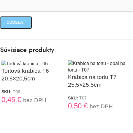
Súvisiace produkty
Tortová krabica T6
Krabica na tortu T7
20,5×20,5cm
25,5×25,5cm
SKU:
T06
0,45
€
SKU:
T07
bez DPH
0,50
€
bez DPH