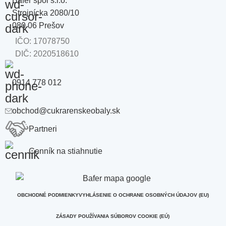
Bafer spol s.r.o.
Strojnícka 2080/10
080 06 Prešov
IČO: 17078750
DIČ: 2020518610
0914 778 012
obchod@cukrarenskeobaly.sk
Partneri
Cenník na stiahnutie
OBCHODNÉ PODMIENKY
VYHLÁSENIE O OCHRANE OSOBNÝCH ÚDAJOV (EU)
ZÁSADY POUŽÍVANIA SÚBOROV COOKIE (EÚ)