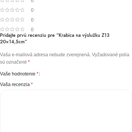
0
0
0
0
Pridajte prvú recenziu pre “Krabica na výslužku Z13
20×14,5cm”
Vaša e-mailová adresa nebude zverejnená.
Vyžadované polia
sú označené
*
Vaše hodnotenie
*
Vaša recenzia
*