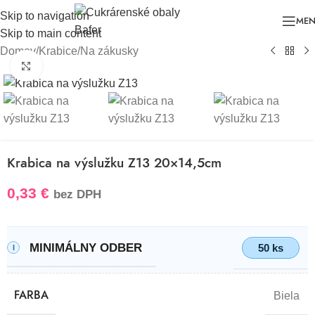
Skip to navigation
ME
Skip to main content
Domov
/
Krabice
/
Na zákusky
Klikni pre zväčšenie
Krabica na výslužku Z13 20×14,5cm
0,33
€
bez DPH
MINIMÁLNY ODBER
50 ks
FARBA
Biela