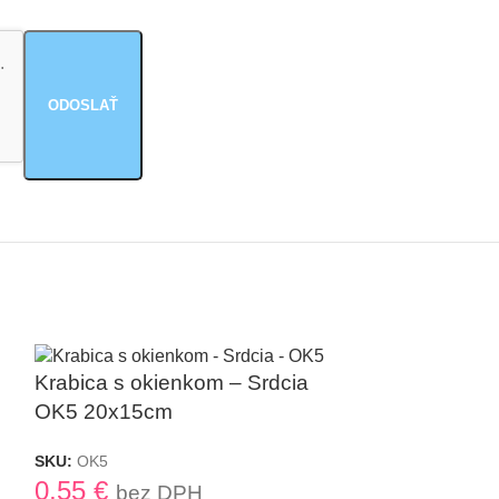
.
Krabica s okienkom – Srdcia
Kartónová k
OK5 20x15cm
38,5×28,5c
SKU:
OK5
0,55
€
SKU:
MKU
bez DPH