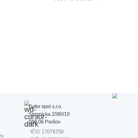
Bafer spol s.r.o.
Strojnícka 2080/10
080 06 Prešov
IČO: 17078750
vu