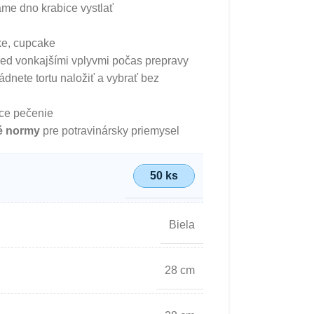
ame dno krabice vystlať
ke, cupcake
ed vonkajšími vplyvmi počas prepravy
nete tortu naložiť a vybrať bez
áce pečenie
ké normy
pre potravinársky priemysel
50 ks
Biela
28 cm