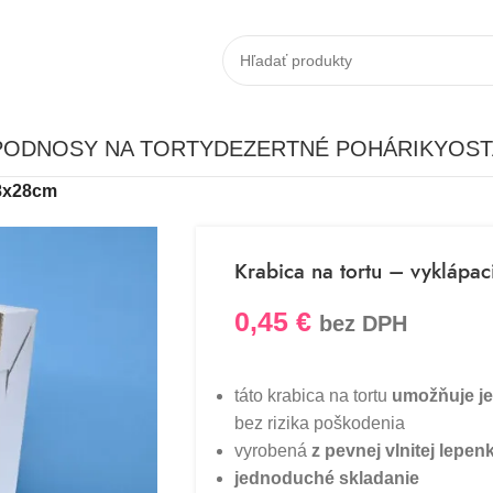
PODNOSY NA TORTY
DEZERTNÉ POHÁRIKY
OST
28x28cm
Krabica na tortu – vykláp
0,45
€
bez DPH
táto krabica na tortu
umožňuje je
bez rizika poškodenia
vyrobená
z pevnej vlnitej lepen
jednoduché skladanie