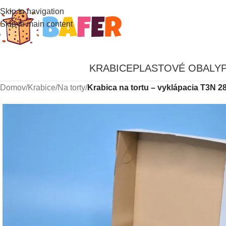
Skip to navigation
Skip to main content
KRABICE
PLASTOVÉ OBALY
Domov
/
Krabice
/
Na torty
/
Krabica na tortu – vyklápacia T3N 