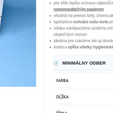
pre ešte lepšiu ochranu odporúč
nepremastiteľným papierom
vhodná na prenos torty, cheesca
spoľahlivo
ochráni vašu tortu
pr
vďaka vyklápaciemu systému zvlád
zbytočných nervov
ideálna pre cukrárne ale aj dom
krabica
spĺňa všetky hygienic
MINIMÁLNY ODBER
FARBA
DĹŽKA