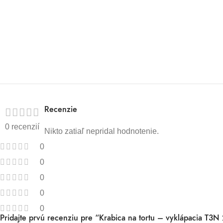
Recenzie
0 recenzií
Nikto zatiaľ nepridal hodnotenie.
0
0
0
0
0
Pridajte prvú recenziu pre “Krabica na tortu – vyklápacia T3