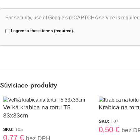
For security, use of Google's reCAPTCHA service is required
I agree to these terms (required).
Súvisiace produkty
Veľká krabica na tortu T5
Krabica na tor
33x33cm
SKU:
T07
0,50
€
SKU:
T05
bez D
0,77
€
bez DPH