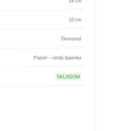
28 cm
10 cm
Štvorcový
Papier – vlnitá lepenka
SKLADOM