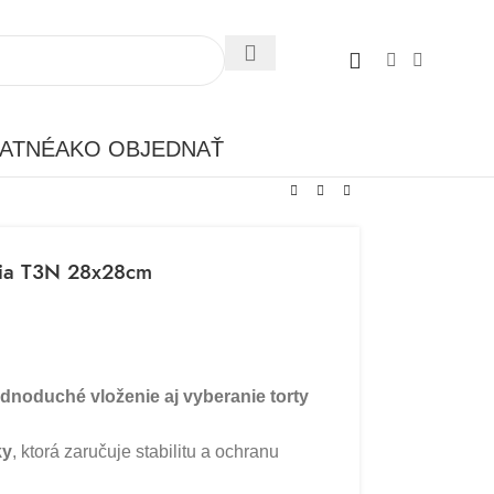
ATNÉ
AKO OBJEDNAŤ
acia T3N 28x28cm
dnoduché vloženie aj vyberanie torty
ky
, ktorá zaručuje stabilitu a ochranu