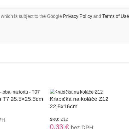
 which is subject to the Google
Privacy Policy
and
Terms of Use
tu T7 25,5×25,5cm
Krabička na koláče Z12
22,5x16cm
PH
SKU:
Z12
0,33
€
bez DPH