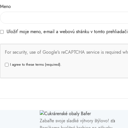
Meno
Uložiť moje meno, e-mail a webovú stránku v tomto prehliadač
For security, use of Google's reCAPTCHA service is required wh
I agree to these terms (required).
Zabaľte svoje sladké výtvory štýlovo! 🍰
Ponúkame kvalitné
krabice na zákusky
,