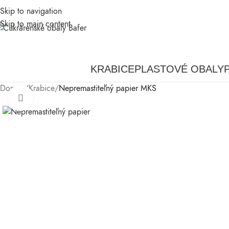
Skip to navigation
Skip to main content
KRABICE
PLASTOVÉ OBALY
Domov
/
Krabice
/
Nepremastiteľný papier MKS
Klikni pre zväčšenie