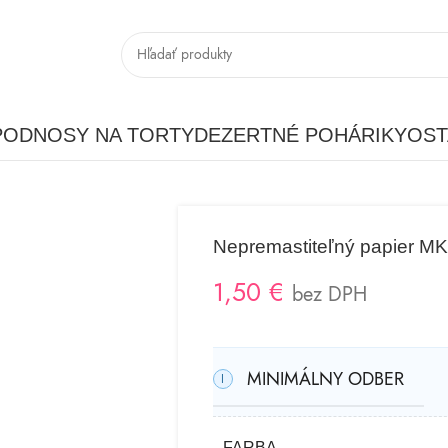
PODNOSY NA TORTY
DEZERTNÉ POHÁRIKY
OST
Nepremastiteľný papier M
1,50
€
bez DPH
MINIMÁLNY ODBER
FARBA