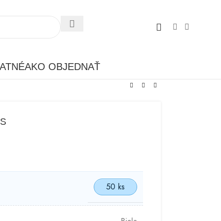
ATNÉ
AKO OBJEDNAŤ
KS
50 ks