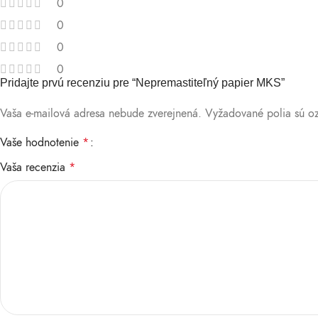
0
0
0
0
Pridajte prvú recenziu pre “Nepremastiteľný papier MKS”
Vaša e-mailová adresa nebude zverejnená.
Vyžadované polia sú 
Vaše hodnotenie
*
Vaša recenzia
*