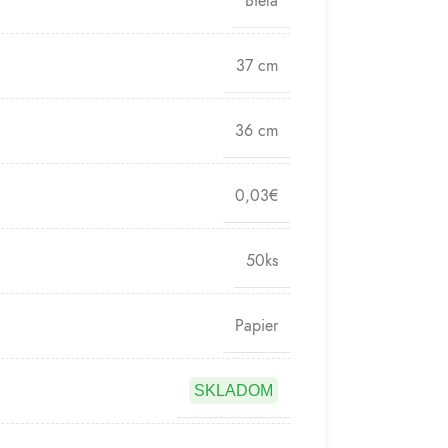
Biela
37 cm
36 cm
0,03€
50ks
Papier
SKLADOM