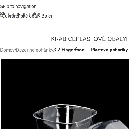
Skip to navigation
Skip to main content
KRABICE
PLASTOVÉ OBALY
C7 Fingerfood – Plastové poháriky
Domov
/
Dezertné poháriky
/