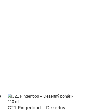
y
C21 Fingerfood – Dezertný
C31 Fingerfo