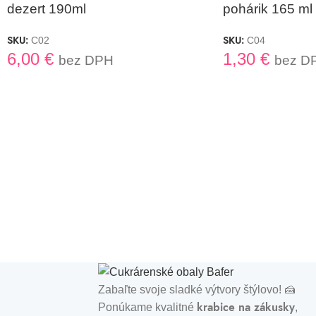
dezert 190ml
pohárik 165 ml
SKU:
SKU:
C02
C04
6,00
€
1,30
€
bez DPH
bez D
Zabaľte svoje sladké výtvory štýlovo! 🍰
krabice na zákusky
Ponúkame kvalitné
,