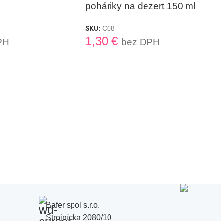
poháriky na dezert 150 ml
SKU:
C08
1,30
€
PH
bez DPH
Bafer spol s.r.o.
Strojnícka 2080/10