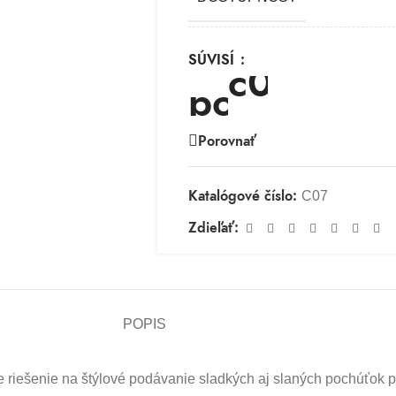
SÚVISÍ
Porovnať
Katalógové číslo:
C07
Zdieľať:
POPIS
riešenie na štýlové podávanie sladkých aj slaných pochúťok poč