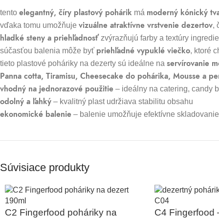
elegantný, číry plastový pohárik
moderný kónický tv
tento
má
vizuálne atraktívne vrstvenie dezertov
vďaka tomu umožňuje
,
hladké steny a priehľadnosť
zvýrazňujú farby a textúry ingredie
priehľadné vypuklé viečko
súčasťou balenia môže byť
, ktoré 
servírovanie 
tieto plastové poháriky na dezerty sú ideálne na
Panna cotta, Tiramisu, Cheesecake do pohárika, Mousse a pe
vhodný na jednorazové použitie
– ideálny na catering, candy b
odolný a ľahký
– kvalitný plast udržiava stabilitu obsahu
ekonomické balenie
– balenie umožňuje efektívne skladovanie 
Súvisiace produkty
C2 Fingerfood poháriky na
C4 Fingerfood 