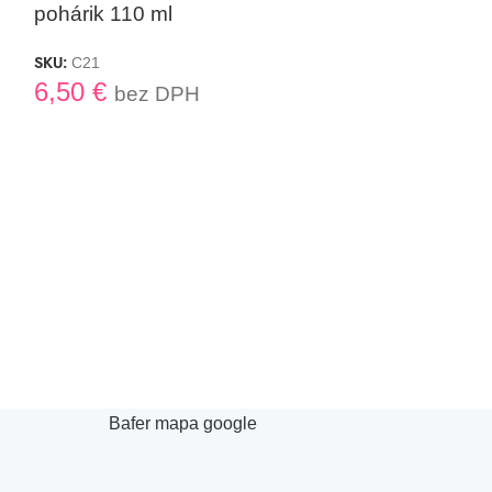
pohárik 110 ml
pohárik 100 
SKU:
SKU:
C21
C31
6,50
€
1,20
€
bez DPH
bez