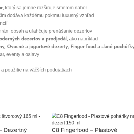
ar
, ktorý sa jemne rozširuje smerom nahor
 čím dodáva každému pokrmu luxusný vzhľad
ncií
chráni obsah a uľahčuje prenášanie dezertov
moderných dezertov a predjedál
, ako napríklad
ny, Ovocné a jogurtové dezerty, Finger food a slané pochúťk
ar, eventy a oslavy
a použitie na väčších podujatiach
– Dezertný
C8 Fingerfood – Plastové