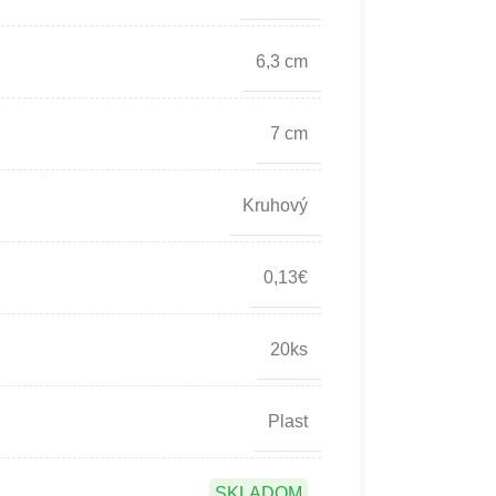
6,3 cm
7 cm
Kruhový
0,13€
20ks
Plast
SKLADOM